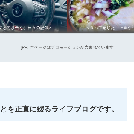
マと向き合う、日々の記録＞
＜食べて感じた、正直な
―[PR] 本ページはプロモーションが含まれています―
ことを正直に綴るライフブログです。