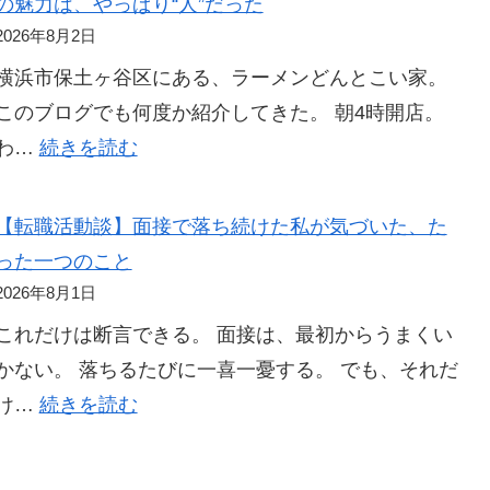
の魅力は、やっぱり“人”だった
買
の
2026年8月2日
っ
は
横浜市保土ヶ谷区にある、ラーメンどんとこい家。
て
ず
このブログでも何度か紹介してきた。 朝4時開店。
よ
が、
:
わ…
続きを読む
か
最
【横
っ
後
浜
【転職活動談】面接で落ち続けた私が気づいた、た
た
に
市
った一つのこと
乳
待
保
2026年8月1日
幼
っ
土
児
これだけは断言できる。 面接は、最初からうまくい
て
ヶ
用
かない。 落ちるたびに一喜一憂する。 でも、それだ
い
谷
カ
:
け…
続きを読む
た
区】
ト
【転
凡
ラ
ラ
職
ミ