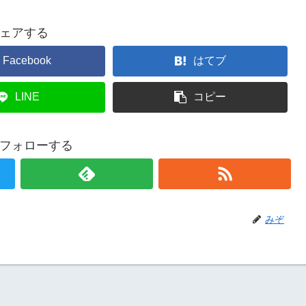
ー
リ
活
ス。
メ
ェアする
ー
動
ン
談】
Facebook
はてブ
ど
面
ん
LINE
コピー
接
と
で
こ
落
フォローする
い
ち
家
続
最
け
みぞ
大
た
の
私
魅
が
力
気