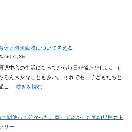
育休と時短勤務について考える
2026年8月8日
育児中心の生活になってから毎日が慌ただしい。 も
ちろん大変なことも多い。 それでも、子どもたちと
:
過ご…
続きを読む
育
休
と
3年間使って分かった。買ってよかった乳幼児用カト
時
ラリー