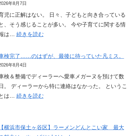
短
2026年8月7日
勤
育児に正解はない。 日々、子どもと向き合っている
務
と、そう感じることが多い。 今や子育てに関する情
に
:
報は…
続きを読む
つ
3
い
年
車検完了……のはずが、最後に待っていた凡ミス。
て
間
2026年8月4日
考
使
車検＆整備でディーラーへ愛車メガーヌを預けて数
え
っ
日。 ディーラーから特に連絡はなかった。 というこ
る
て
:
とは…
続きを読む
分
車
か
検
っ
完
【横浜市保土ヶ谷区】ラーメンどんとこい家 最大
た。
了……