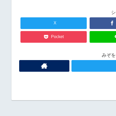
シ
X
Pocket
みぞを