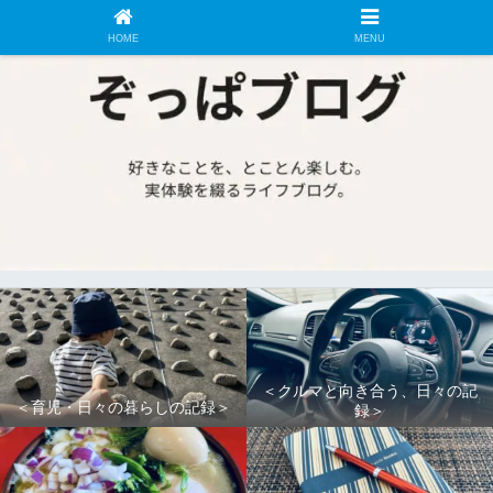
HOME
MENU
＜クルマと向き合う、日々の記
＜育児・日々の暮らしの記録＞
録＞