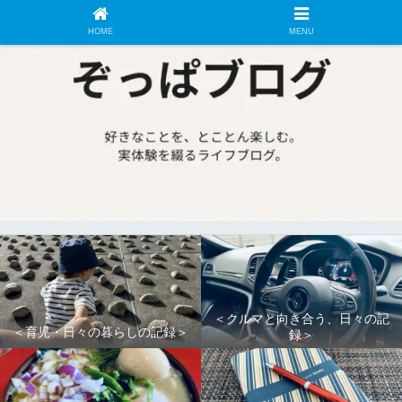
HOME
MENU
＜クルマと向き合う、日々の記
＜育児・日々の暮らしの記録＞
録＞