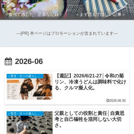
＜食べて感じた、正直な記録＞
＜まず読んでほしい記事＞
―[PR] 本ページはプロモーションが含まれています―
2026-06
【週記】2026/6/21-27│令和の菊
＜育児・日々の暮らしの記録＞
リン、冷凍うどんは調味料で化け
る、クルマ擬人化。
2026.06.30
父親としての役割と責任│自責思
＜育児・日々の暮らしの記録＞
考と自己犠牲を混同しない大切
さ。