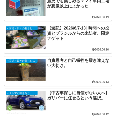
歳児でも楽しめる？マイ車両工場
が想像以上によかった
2026.06.19
【週記】2026/6/7-13│時間への投
＜育児・日々の暮らしの記録＞
資とブラジルからの来訪者、限定
ナゲット
2026.06.16
自責思考と自己犠牲を履き違えな
＜育児・日々の暮らしの記録＞
い大切さ。
2026.06.13
【中古車探しに自信がない人へ】
＜クルマと向き合う、日々の記録＞
ガリバーに任せるという選択。
2026.06.12