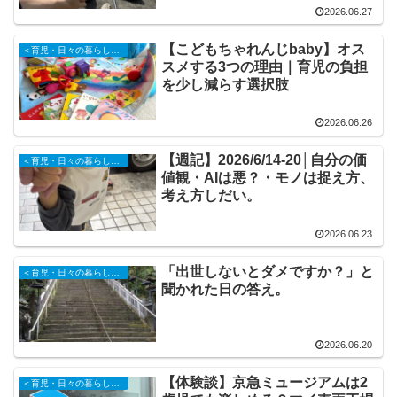
2026.06.27
【こどもちゃれんじbaby】オス
＜育児・日々の暮らしの記録＞
スメする3つの理由｜育児の負担
を少し減らす選択肢
2026.06.26
【週記】2026/6/14-20│自分の価
＜育児・日々の暮らしの記録＞
値観・AIは悪？・モノは捉え方、
考え方しだい。
2026.06.23
「出世しないとダメですか？」と
＜育児・日々の暮らしの記録＞
聞かれた日の答え。
2026.06.20
【体験談】京急ミュージアムは2
＜育児・日々の暮らしの記録＞