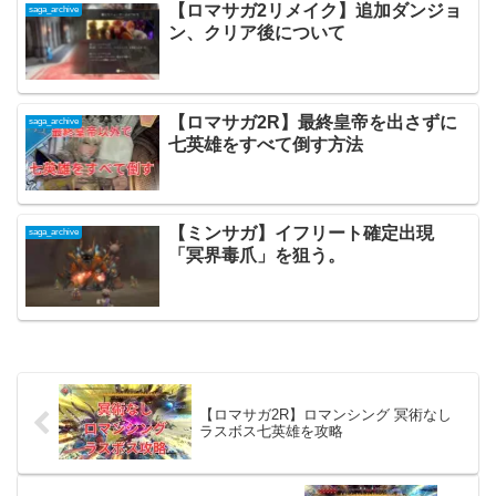
【ロマサガ2リメイク】追加ダンジョ
saga_archive
ン、クリア後について
【ロマサガ2R】最終皇帝を出さずに
saga_archive
七英雄をすべて倒す方法
【ミンサガ】イフリート確定出現
saga_archive
「冥界毒爪」を狙う。
【ロマサガ2R】ロマンシング 冥術なし
ラスボス七英雄を攻略