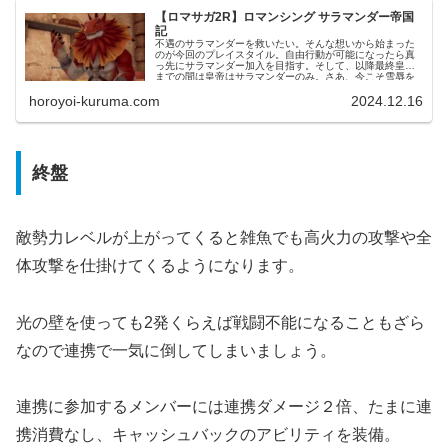
【ロマサガ2R】ロマンシング サラマンダー帝国
記
不遇のサラマンダーを救いたい。そんな想いから始まった
のが今回のプレイスタイル。自由行動が可能になったら真
っ先にサラマンダー加入を目指す。そして、以降最終皇帝
までの間は皇帝はサラマンダーのみ。さあ、今こそ雪辱を
果たすのだ。
horoyoi-kuruma.com
2024.12.16
終盤
敵勢力レベルが上がってくると雑魚でも高火力の攻撃や全
体攻撃を仕掛けてくるようになります。
光の壁を使っても2発くらえば戦闘不能になることもざら
なので連携で一気に倒してしまいましょう。
連携に参加するメンバーには連携ダメージ２倍、たまに連
携消費なし、キャッシュバックのアビリティを装備。