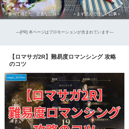
＜食べて感じた、正直な記録＞
＜まず読んでほしい記事＞
―[PR] 本ページはプロモーションが含まれています―
【ロマサガ2R】難易度ロマンシング 攻略
のコツ
saga_archive