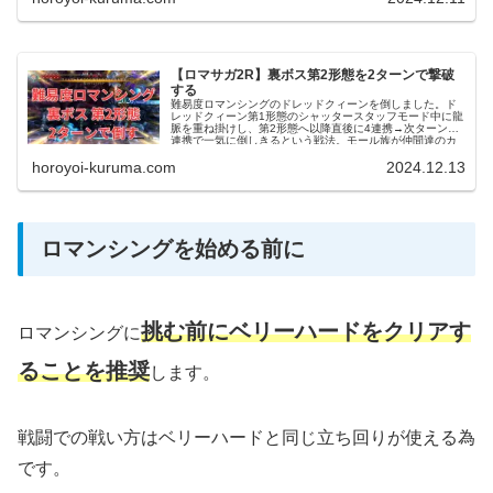
【ロマサガ2R】裏ボス第2形態を2ターンで撃破
する
難易度ロマンシングのドレッドクィーンを倒しました。ド
レッドクィーン第1形態のシャッタースタッフモード中に龍
脈を重ね掛けし、第2形態へ以降直後に4連携→次ターン5
連携で一気に倒しきるという戦法。モール族が仲間達のカ
タキを打つべく参戦です。
horoyoi-kuruma.com
2024.12.13
ロマンシングを始める前に
挑む前にベリーハードをクリアす
ロマンシングに
ることを推奨
します。
戦闘での戦い方はベリーハードと同じ立ち回りが使える為
です。