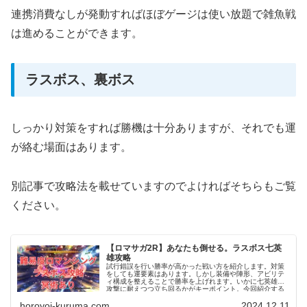
連携消費なしが発動すればほぼゲージは使い放題で雑魚戦
は進めることができます。
ラスボス、裏ボス
しっかり対策をすれば勝機は十分ありますが、それでも運
が絡む場面はあります。
別記事で攻略法を載せていますのでよければそちらもご覧
ください。
【ロマサガ2R】あなたも倒せる。ラスボス七英
雄攻略
試行錯誤を行い勝率が高かった戦い方を紹介します。対策
をしても運要素はあります。しかし装備や陣形、アビリテ
ィ構成を整えることで勝率を上げれます。いかに七英雄の
攻撃に耐えつつ立ち回るかがキーポイント。今回紹介する
戦法で5戦4勝という結果でした。
horoyoi-kuruma.com
2024.12.11