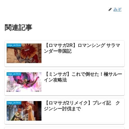
みぞ
関連記事
【ロマサガ2R】ロマンシング サラマ
saga_archive
ンダー帝国記
【ミンサガ】これで倒せた！極サルー
saga_archive
イン攻略法
【ロマサガ2リメイク】プレイ記 ク
saga_archive
ジンシー討伐まで