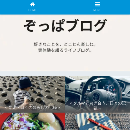
HOME
MENU
＜クルマと向き合う、日々の記
＜育児・日々の暮らしの記録＞
録＞