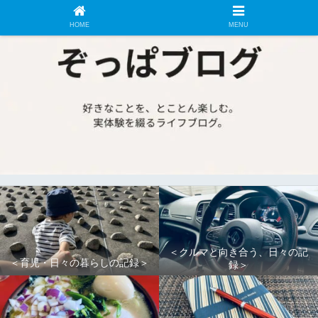
HOME
MENU
＜クルマと向き合う、日々の記
＜育児・日々の暮らしの記録＞
録＞