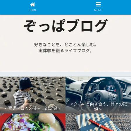
HOME
MENU
＜クルマと向き合う、日々の記
＜育児・日々の暮らしの記録＞
録＞