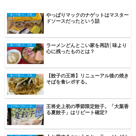
やっぱりマックのナゲットはマスター
＜食べて感じた、正直な記録＞
ドソースだったという話
ラーメンどんとこい家を再訪│味より
＜食べて感じた、正直な記録＞
心に残ったものとは？
【餃子の王将】リニューアル後の焼き
＜食べて感じた、正直な記録＞
そばを食レポする。
王将史上初の季節限定餃子。「大葉香
＜まず読んでほしい記事＞
る夏餃子」はリピート確定?