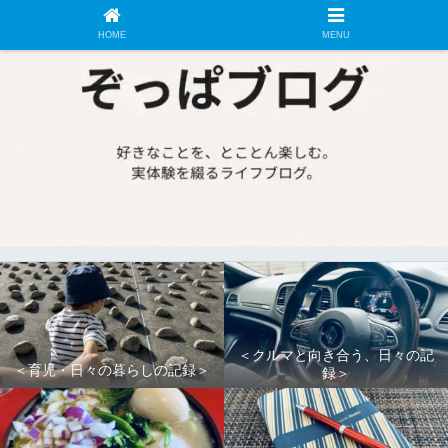
HOME
MENU
＜クルマと向き合う、日々の記
＜育児・日々の暮らしの記録＞
録＞