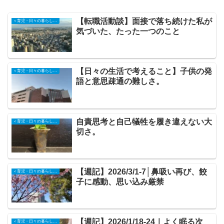
【転職活動談】面接で落ち続けた私が
＜育児・日々の暮らしの記録＞
気づいた、たった一つのこと
【日々の生活で考えること】子供の発
＜育児・日々の暮らしの記録＞
語と意思疎通の難しさ。
自責思考と自己犠牲を履き違えない大
＜育児・日々の暮らしの記録＞
切さ。
【週記】2026/3/1-7│鼻吸い再び、餃
＜育児・日々の暮らしの記録＞
子に感動、思い込み厳禁
【週記】2026/1/18-24｜よく眠る次
＜育児・日々の暮らしの記録＞