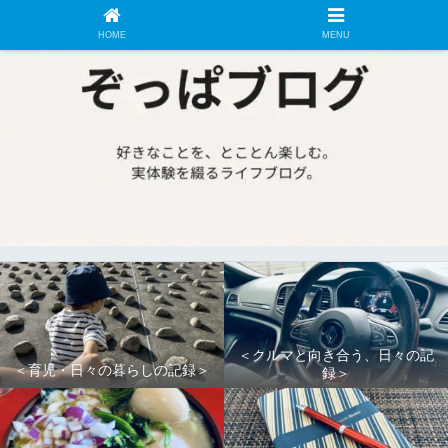
HOME
MENU
＜クルマと向き合う、日々の記
＜育児・日々の暮らしの記録＞
録＞