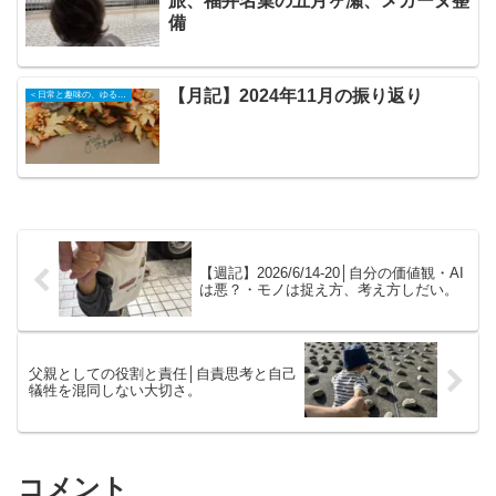
旅、福井名菓の五月ヶ瀬、メガーヌ整
備
【月記】2024年11月の振り返り
＜日常と趣味の、ゆるい記録＞
【週記】2026/6/14-20│自分の価値観・AI
は悪？・モノは捉え方、考え方しだい。
父親としての役割と責任│自責思考と自己
犠牲を混同しない大切さ。
コメント