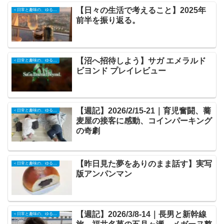
【日々の生活で考えること】2025年
＜日常と趣味の、ゆるい記録＞
前半を振り返る。
【沼へ招待しよう】サガ エメラルド
＜日常と趣味の、ゆるい記録＞
ビヨンド プレイレビュー
【週記】2026/2/15-21｜育児奮闘、蕎
＜日常と趣味の、ゆるい記録＞
麦屋の接客に感動、コインパーキング
の奇劇
【昨日見た夢をありのまま話す】実写
＜日常と趣味の、ゆるい記録＞
版アンパンマン
【週記】2026/3/8-14｜長男と新幹線
＜日常と趣味の、ゆるい記録＞