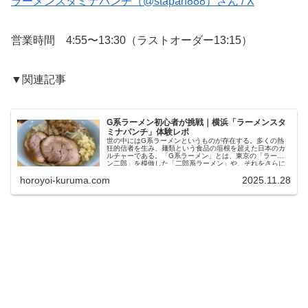
ラーメンスタミナパンチ（@stapan888）さん / X
営業時間 4:55〜13:30（ラストオーダー13:15）
▼関連記事
G系ラーメン初心者が挑戦｜横浜「ラーメンスタ
ミナパンチ」体験レポ
世の中にはG系ラーメンというものが存在する。多くの熱
狂的信者を生み、麺類という食品の垣根を超えた日本のカ
ルチャーである。「G系ラーメン」とは、東京の「ラーメ
ン二郎」を模倣した「二郎系ラーメン」や、それをさらに
発展させたラーメンのことです。特...
horoyoi-kuruma.com
2025.11.28