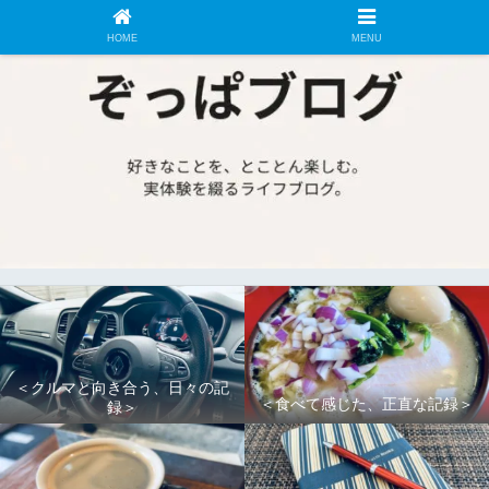
HOME
MENU
＜クルマと向き合う、日々の記
＜食べて感じた、正直な記録＞
録＞