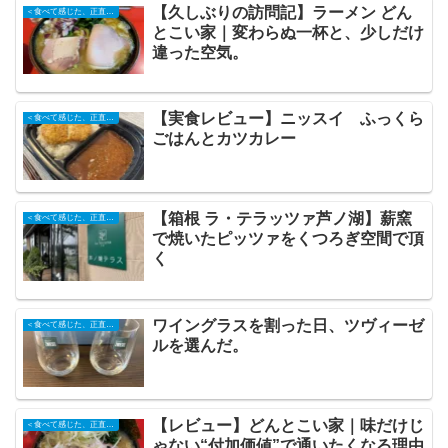
【久しぶりの訪問記】ラーメン どん
＜食べて感じた、正直な記録＞
とこい家｜変わらぬ一杯と、少しだけ
違った空気。
【実食レビュー】ニッスイ ふっくら
＜食べて感じた、正直な記録＞
ごはんとカツカレー
【箱根 ラ・テラッツァ芦ノ湖】薪窯
＜食べて感じた、正直な記録＞
で焼いたピッツァをくつろぎ空間で頂
く
ワイングラスを割った日、ツヴィーゼ
＜食べて感じた、正直な記録＞
ルを選んだ。
【レビュー】どんとこい家｜味だけじ
＜食べて感じた、正直な記録＞
ゃない“付加価値”で通いたくなる理由