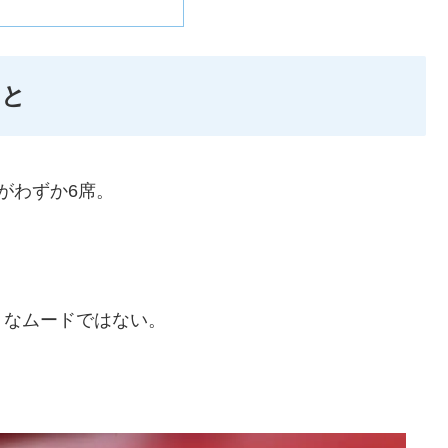
こと
がわずか6席。
うなムードではない。