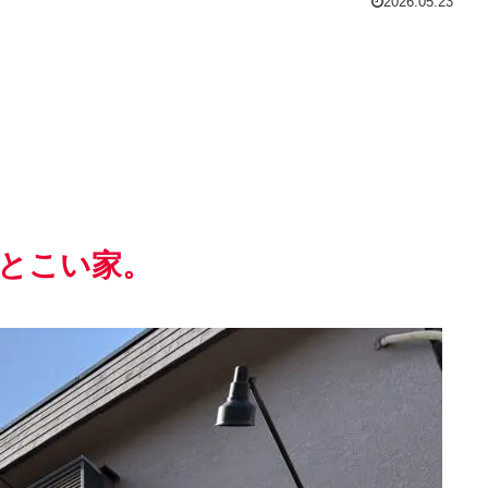
2026.05.23
。
とこい家。