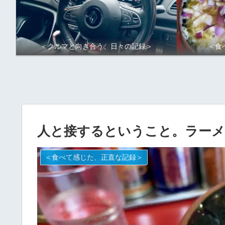
＜クルマと向き合う、日々の記録＞
＜食
人と接するということ。ラー
＜食べて感じた、正直な記録＞