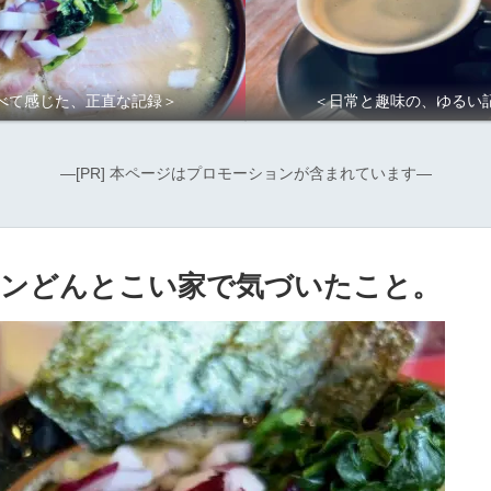
べて感じた、正直な記録＞
＜日常と趣味の、ゆるい
―[PR] 本ページはプロモーションが含まれています―
メンどんとこい家で気づいたこと。